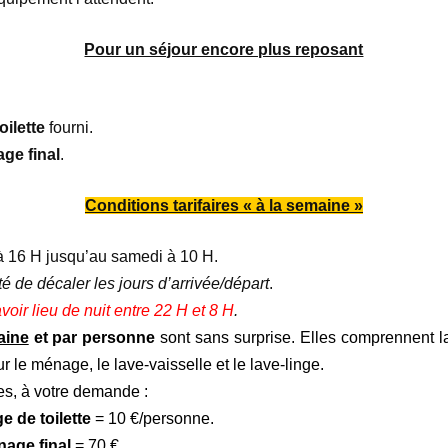
Pour un séjour encore plus reposant
oilette
fourni.
ge final
.
Conditions tarifaires « à la semaine »
 16 H jusqu’au samedi à 10 H.
té de décaler les jours d’arrivée/départ
.
oir lieu de nuit entre 22 H et 8 H
.
aine
et par personne
sont sans surprise. Elles comprennent la t
r le ménage, le lave-vaisselle et le lave-linge.
es, à votre demande :
ge de toilette
= 10 €/personne.
age final
= 70 €.