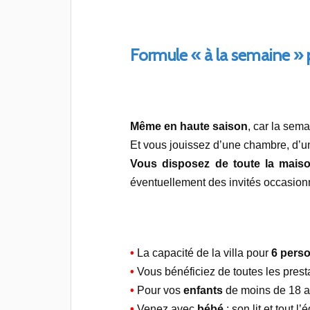
Formule « à la semaine » 
Même en haute saison
, car la sem
Et vous jouissez d’une chambre, d’un
Vous disposez de toute la maiso
éventuellement des invités occasio
•
La capacité de la villa pour
6 pers
•
Vous bénéficiez de toutes les pres
•
Pour vos
enfants
de moins de 18 an
•
Venez avec
bébé
: son lit et tout 