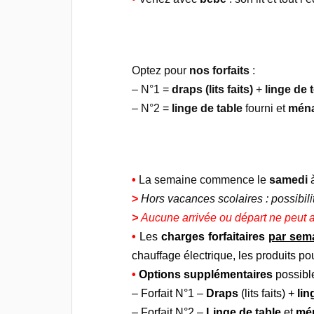
Optez pour
nos forfaits
:
– N°1 =
draps (lits faits)
+
linge de t
– N°2 =
linge de table
fourni et
ména
•
La semaine commence le
samedi
à
>
H
ors vacances scolaires : possibili
>
Aucune arrivée ou départ ne peut av
•
Les
charges forfaitaires
par sem
chauffage électrique, les produits pou
•
Options supplémentaires
possibl
– Forfait N°1 –
Draps
(lits faits) +
lin
– Forfait N°2 –
Linge de table
et
mén