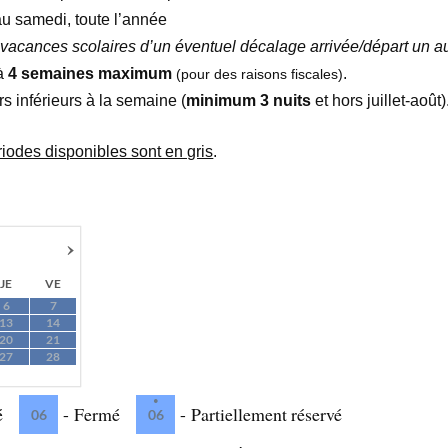
au samedi, toute l’année
s vacances scolaires d’un éventuel décalage arrivée/départ un a
 à
4 semaines maximum
.
(pour des raisons fiscales)
s inférieurs à la semaine (
minimum 3 nuits
et hors juillet-août)
riodes disponibles sont en gris
.
›
JE
VE
6
7
13
14
20
21
27
28
·
é
-
Fermé
-
Partiellement réservé
06
06