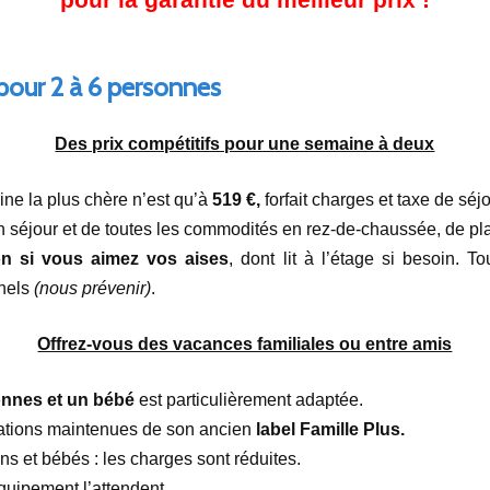
pour 2 à 6 personnes
Des prix compétitifs pour une semaine à deux
aine la plus chère n’est qu’à
519 €,
forfait charges et taxe de séj
 séjour et de toutes les commodités en rez-de-chaussée, de pla
n si vous aimez vos aises
, dont lit à l’étage si besoin. T
nnels
(nous prévenir)
.
Offrez-vous des vacances familiales ou entre amis
onnes et un bébé
est particulièrement adaptée.
tations maintenues de son ancien
label Famille Plus.
s et bébés : les charges sont réduites.
l’équipement l’attendent.