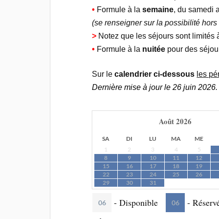
•
Formule à la
semaine
, du samedi 
(se renseigner sur la possibilité hor
>
Notez que les séjours sont limités
•
Formule à la
nuitée
pour des séjour
Sur le
calendrier ci-dessous
les pé
Dernière mise à jour le 26 juin 2026.
Août
2026
SA
DI
LU
MA
ME
1
2
3
4
5
8
9
10
11
12
15
16
17
18
19
22
23
24
25
26
29
30
31
-
Disponible
-
Réserv
06
06