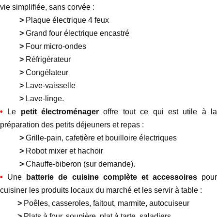
vie simplifiée, sans corvée :
>
Plaque électrique 4 feux
>
Grand four électrique encastré
>
Four micro-ondes
>
Réfrigérateur
>
Congélateur
>
Lave-vaisselle
>
Lave-linge.
•
Le
petit électroménager
offre tout ce qui est utile à l
préparation des petits déjeuners et repas :
>
Grille-pain, cafetière et bouilloire électriques
>
Robot mixer et hachoir
>
Chauffe-biberon (sur demande).
•
Une
batterie de cuisine complète et accessoires
pour
cuisiner les produits locaux du marché et les servir à table :
>
Poêles, casseroles, faitout, marmite, autocuiseur
>
Plats à four, soupière, plat à tarte, saladiers…