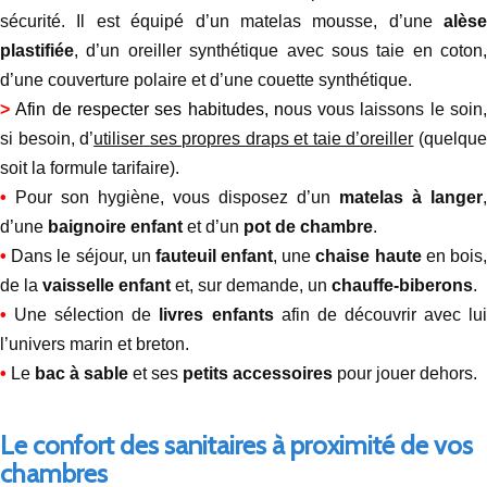
sécurité. Il est équipé d’un matelas mousse, d’une
alèse
plastifiée
, d’un oreiller synthétique avec sous taie en coton,
d’une couverture polaire et d’une couette synthétique.
>
Afin de respecter ses habitudes, n
ous vous laissons le soin
si besoin, d’
utiliser ses propres draps et taie d’oreiller
(quelqu
soit la formule tarifaire).
•
Pour son hygiène, vous disposez d’un
matelas à langer
,
d’une
baignoire enfant
et d’un
pot de chambre
.
•
Dans le séjour, un
fauteuil enfant
, une
chaise haute
en bois
de la
vaisselle enfant
et, sur demande, un
chauffe-biberons
.
•
Une sélection de
livres enfants
afin de découvrir avec lu
l’univers marin et breton.
•
Le
bac à sable
et ses
petits accessoires
pour jouer dehors.
Le confort des sanitaires à proximité de vos
chambres